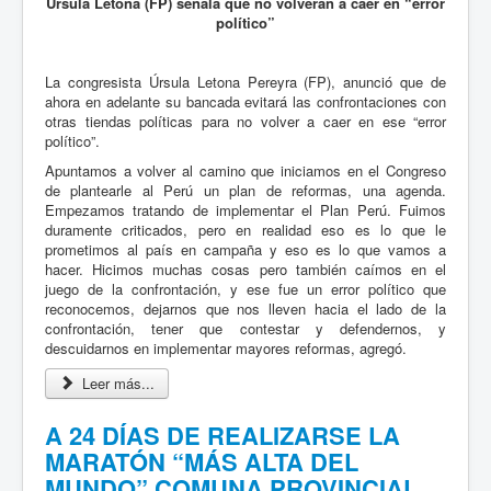
Úrsula Letona (FP) señala que no volverán a caer en “error
político”
La congresista Úrsula Letona Pereyra (FP), anunció que de
ahora en adelante su bancada evitará las confrontaciones con
otras tiendas políticas para no volver a caer en ese “error
político”.
Apuntamos a volver al camino que iniciamos en el Congreso
de plantearle al Perú un plan de reformas, una agenda.
Empezamos tratando de implementar el Plan Perú. Fuimos
duramente criticados, pero en realidad eso es lo que le
prometimos al país en campaña y eso es lo que vamos a
hacer. Hicimos muchas cosas pero también caímos en el
juego de la confrontación, y ese fue un error político que
reconocemos, dejarnos que nos lleven hacia el lado de la
confrontación, tener que contestar y defendernos, y
descuidarnos en implementar mayores reformas, agregó.
Leer más...
A 24 DÍAS DE REALIZARSE LA
MARATÓN “MÁS ALTA DEL
MUNDO” COMUNA PROVINCIAL