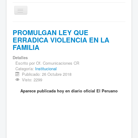
Cambiar
navegación
Inicio
PROMULGAN LEY QUE
Sociales
ERRADICA VIOLENCIA EN LA
FAMILIA
Institucional
Deportes
Detalles
Escrito por
Of. Comunicaciones CR
Comentarios
Categoría:
Institucional
Publicado: 26 Octubre 2018
Archivo de Noticias
Visto: 2299
Aparece publicada hoy en diario oficial El Peruano