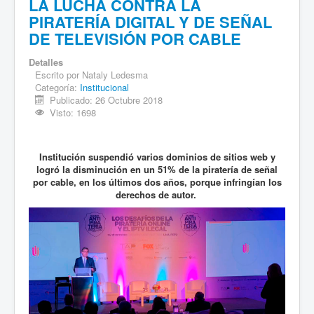
LA LUCHA CONTRA LA
PIRATERÍA DIGITAL Y DE SEÑAL
DE TELEVISIÓN POR CABLE
Detalles
Escrito por
Nataly Ledesma
Categoría:
Institucional
Publicado: 26 Octubre 2018
Visto: 1698
Institución suspendió varios dominios de sitios web y
logró la disminución en un 51% de la piratería de señal
por cable, en los últimos dos años, porque infringían los
derechos de autor.