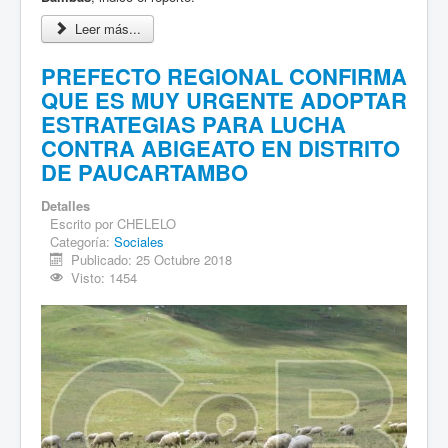
Leer más...
PREFECTO REGIONAL CONFIRMA
QUE ES MUY URGENTE ADOPTAR
ESTRATEGIAS PARA LUCHA
CONTRA ABIGEATO EN DISTRITO
DE PAUCARTAMBO
Detalles
Escrito por
CHELELO
Categoría:
Sociales
Publicado: 25 Octubre 2018
Visto: 1454