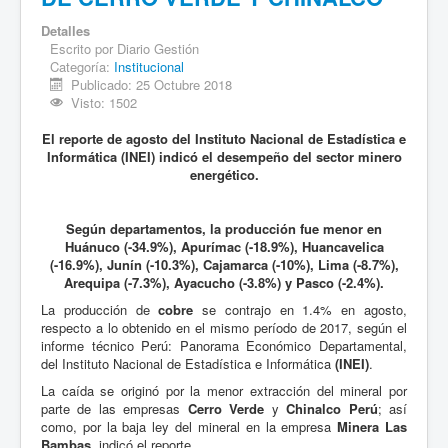
Detalles
Escrito por
Diario Gestión
Categoría:
Institucional
Publicado: 25 Octubre 2018
Visto: 1502
El reporte de agosto del Instituto Nacional de Estadística e
Informática (INEI) indicó el desempeño del sector minero
energético.
Según departamentos, la producción fue menor en
Huánuco (-34.9%), Apurímac (-18.9%), Huancavelica
(-16.9%), Junín (-10.3%), Cajamarca (-10%), Lima (-8.7%),
Arequipa (-7.3%), Ayacucho (-3.8%) y Pasco (-2.4%).
La producción de
cobre
se contrajo en 1.4% en agosto,
respecto a lo obtenido en el mismo período de 2017, según el
informe técnico Perú: Panorama Económico Departamental,
del Instituto Nacional de Estadística e Informática
(INEI)
.
La caída se originó por la menor extracción del mineral por
parte de las empresas
Cerro Verde
y
Chinalco Perú
; así
como, por la baja ley del mineral en la empresa
Minera Las
Bambas
, indicó el reporte.