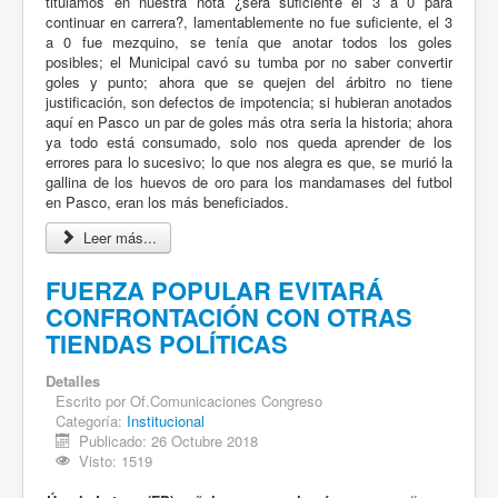
titulamos en nuestra nota ¿será suficiente el 3 a 0 para
continuar en carrera?, lamentablemente no fue suficiente, el 3
a 0 fue mezquino, se tenía que anotar todos los goles
posibles; el Municipal cavó su tumba por no saber convertir
goles y punto; ahora que se quejen del árbitro no tiene
justificación, son defectos de impotencia; si hubieran anotados
aquí en Pasco un par de goles más otra seria la historia; ahora
ya todo está consumado, solo nos queda aprender de los
errores para lo sucesivo; lo que nos alegra es que, se murió la
gallina de los huevos de oro para los mandamases del futbol
en Pasco, eran los más beneficiados.
Leer más...
FUERZA POPULAR EVITARÁ
CONFRONTACIÓN CON OTRAS
TIENDAS POLÍTICAS
Detalles
Escrito por
Of.Comunicaciones Congreso
Categoría:
Institucional
Publicado: 26 Octubre 2018
Visto: 1519