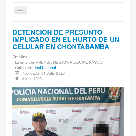
Cambiar
navegación
Inicio
DETENCION DE PRESUNTO
Sociales
IMPLICADO EN EL HURTO DE UN
CELULAR EN CHONTABAMBA
Institucional
Deportes
Detalles
Escrito por
PRENSA REGION POLICIAL PASCO
Comentarios
Categoría:
Institucional
Publicado: 01 Julio 2026
Archivo de Noticias
Visto: 1289