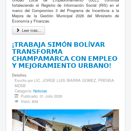
fortaleciendo el Registro de Información Social (RIS) en el
marco del Compromiso 3 del Programa de Incentivos a la
Mejora de la Gestión Municipal 2026 del Ministerio de
Economía y Finanzas.
Leer más...
¡𝗧𝗥𝗔𝗕𝗔𝗝𝗔 𝗦𝗜𝗠Ó𝗡 𝗕𝗢𝗟Í𝗩𝗔𝗥
𝗧𝗥𝗔𝗡𝗦𝗙𝗢𝗥𝗠𝗔
𝗖𝗛𝗔𝗠𝗣𝗔𝗠𝗔𝗥𝗖𝗔 𝗖𝗢𝗡 𝗘𝗠𝗣𝗟𝗘𝗢
𝗬 𝗠𝗘𝗝𝗢𝗥𝗔𝗠𝗜𝗘𝗡𝗧𝗢 𝗨𝗥𝗕𝗔𝗡𝗢!
Detalles
Escrito por
LIC. JORGE LUIS IBARRA GOMEZ, PRENSA
MDSB
Categoría:
Noticias
Publicado: 01 Julio 2026
Visto: 809