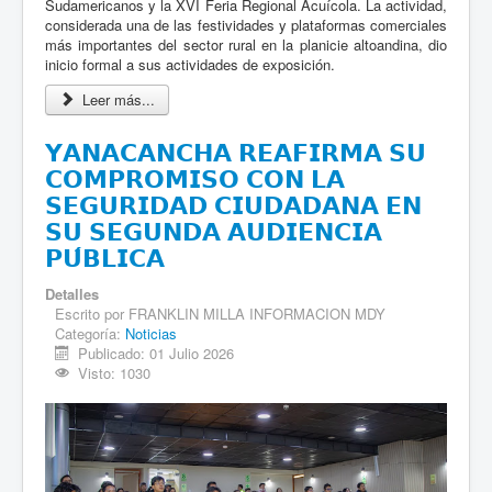
Sudamericanos y la XVI Feria Regional Acuícola. La actividad,
considerada una de las festividades y plataformas comerciales
más importantes del sector rural en la planicie altoandina, dio
inicio formal a sus actividades de exposición.
Leer más...
𝗬𝗔𝗡𝗔𝗖𝗔𝗡𝗖𝗛𝗔 𝗥𝗘𝗔𝗙𝗜𝗥𝗠𝗔 𝗦𝗨
𝗖𝗢𝗠𝗣𝗥𝗢𝗠𝗜𝗦𝗢 𝗖𝗢𝗡 𝗟𝗔
𝗦𝗘𝗚𝗨𝗥𝗜𝗗𝗔𝗗 𝗖𝗜𝗨𝗗𝗔𝗗𝗔𝗡𝗔 𝗘𝗡
𝗦𝗨 𝗦𝗘𝗚𝗨𝗡𝗗𝗔 𝗔𝗨𝗗𝗜𝗘𝗡𝗖𝗜𝗔
𝗣𝗨́𝗕𝗟𝗜𝗖𝗔
Detalles
Escrito por
FRANKLIN MILLA INFORMACION MDY
Categoría:
Noticias
Publicado: 01 Julio 2026
Visto: 1030