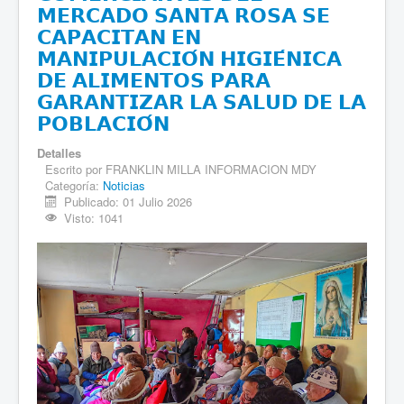
𝗠𝗘𝗥𝗖𝗔𝗗𝗢 𝗦𝗔𝗡𝗧𝗔 𝗥𝗢𝗦𝗔 𝗦𝗘
𝗖𝗔𝗣𝗔𝗖𝗜𝗧𝗔𝗡 𝗘𝗡
𝗠𝗔𝗡𝗜𝗣𝗨𝗟𝗔𝗖𝗜𝗢́𝗡 𝗛𝗜𝗚𝗜𝗘́𝗡𝗜𝗖𝗔
𝗗𝗘 𝗔𝗟𝗜𝗠𝗘𝗡𝗧𝗢𝗦 𝗣𝗔𝗥𝗔
𝗚𝗔𝗥𝗔𝗡𝗧𝗜𝗭𝗔𝗥 𝗟𝗔 𝗦𝗔𝗟𝗨𝗗 𝗗𝗘 𝗟𝗔
𝗣𝗢𝗕𝗟𝗔𝗖𝗜𝗢́𝗡
Detalles
Escrito por
FRANKLIN MILLA INFORMACION MDY
Categoría:
Noticias
Publicado: 01 Julio 2026
Visto: 1041