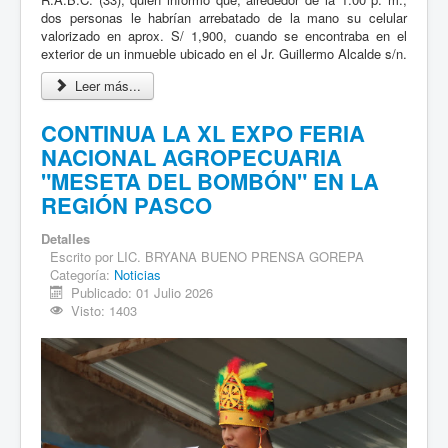
dos personas le habrían arrebatado de la mano su celular
valorizado en aprox. S/ 1,900, cuando se encontraba en el
exterior de un inmueble ubicado en el Jr. Guillermo Alcalde s/n.
Leer más...
CONTINUA LA XL EXPO FERIA
NACIONAL AGROPECUARIA
"MESETA DEL BOMBÓN" EN LA
REGIÓN PASCO
Detalles
Escrito por
LIC. BRYANA BUENO PRENSA GOREPA
Categoría:
Noticias
Publicado: 01 Julio 2026
Visto: 1403