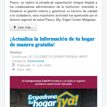
Pasco, se realizó la jornada de capacitación integral dirigida a
los colaboradores administrativo de la institución, orientado a
fortalecer la gestión interna y garantizar un servicio de calidad
a la ciudadanía, esta importante actividad fue aperturado por el
director regional de salud Pasco; Mg. Edgar Condor Melgarejo.
Leer más...
¡𝐀𝐜𝐭𝐮𝐚𝐥𝐢𝐳𝐚 𝐥𝐚 𝐢𝐧𝐟𝐨𝐫𝐦𝐚𝐜𝐢ó𝐧 𝐝𝐞 𝐭𝐮 𝐡𝐨𝐠𝐚𝐫
𝐝𝐞 𝐦𝐚𝐧𝐞𝐫𝐚 𝐠𝐫𝐚𝐭𝐮𝐢𝐭𝐚!
Detalles
Escrito por
LIC. ELIZABETH DURAN PRENSA HMPP
Categoría:
Institucional
Publicado: 01 Julio 2026
Visto: 953