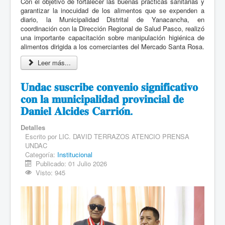
Con el objetivo de fortalecer las buenas prácticas sanitarias y
garantizar la inocuidad de los alimentos que se expenden a
diario, la Municipalidad Distrital de Yanacancha, en
coordinación con la Dirección Regional de Salud Pasco, realizó
una importante capacitación sobre manipulación higiénica de
alimentos dirigida a los comerciantes del Mercado Santa Rosa.
Leer más...
𝐔𝐧𝐝𝐚𝐜 𝐬𝐮𝐬𝐜𝐫𝐢𝐛𝐞 𝐜𝐨𝐧𝐯𝐞𝐧𝐢𝐨 𝐬𝐢𝐠𝐧𝐢𝐟𝐢𝐜𝐚𝐭𝐢𝐯𝐨
𝐜𝐨𝐧 𝐥𝐚 𝐦𝐮𝐧𝐢𝐜𝐢𝐩𝐚𝐥𝐢𝐝𝐚𝐝 𝐩𝐫𝐨𝐯𝐢𝐧𝐜𝐢𝐚𝐥 𝐝𝐞
𝐃𝐚𝐧𝐢𝐞𝐥 𝐀𝐥𝐜𝐢𝐝𝐞𝐬 𝐂𝐚𝐫𝐫𝐢𝐨́𝐧.
Detalles
Escrito por
LIC. DAVID TERRAZOS ATENCIO PRENSA
UNDAC
Categoría:
Institucional
Publicado: 01 Julio 2026
Visto: 945