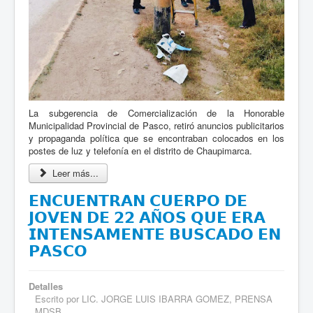
La subgerencia de Comercialización de la Honorable
Municipalidad Provincial de Pasco, retiró anuncios publicitarios
y propaganda política que se encontraban colocados en los
postes de luz y telefonía en el distrito de Chaupimarca.
Leer más...
𝗘𝗡𝗖𝗨𝗘𝗡𝗧𝗥𝗔𝗡 𝗖𝗨𝗘𝗥𝗣𝗢 𝗗𝗘
𝗝𝗢𝗩𝗘𝗡 𝗗𝗘 𝟮𝟮 𝗔Ñ𝗢𝗦 𝗤𝗨𝗘 𝗘𝗥𝗔
𝗜𝗡𝗧𝗘𝗡𝗦𝗔𝗠𝗘𝗡𝗧𝗘 𝗕𝗨𝗦𝗖𝗔𝗗𝗢 𝗘𝗡
𝗣𝗔𝗦𝗖𝗢
Detalles
Escrito por
LIC. JORGE LUIS IBARRA GOMEZ, PRENSA
MDSB