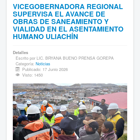
VICEGOBERNADORA REGIONAL
SUPERVISA EL AVANCE DE
OBRAS DE SANEAMIENTO Y
VIALIDAD EN EL ASENTAMIENTO
HUMANO ULIACHÍN
Detalles
Escrito por
LIC. BRYANA BUENO PRENSA GOREPA
Categoría:
Noticias
Publicado: 17 Junio 2026
Visto: 1450