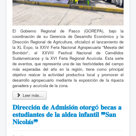
El Gobierno Regional de Pasco (GOREPA), bajo la
coordinación de su Gerencia de Desarrollo Económico y la
Dirección Regional de Agricultura, oficializó el lanzamiento de
la XL Expo, la XXIV Feria Nacional Agropecuaria "Meseta del
Bombón", el XXVIII Festival Nacional de Camélidos
Sudamericanos y la XVI Feria Regional Acuícola. Esta serie
de eventos, que representa una de las festividades del campo
más esperadas del año en la región, tiene como principal
objetivo realzar la actividad productiva local y promover el
desarrollo agropecuario mediante la exposición de la riqueza
ganadera y acuícola de la zona.
Leer más...
𝐃𝐢𝐫𝐞𝐜𝐜𝐢𝐨́𝐧 𝐝𝐞 𝐀𝐝𝐦𝐢𝐬𝐢𝐨́𝐧 𝐨𝐭𝐨𝐫𝐠ó 𝐛𝐞𝐜𝐚𝐬 𝐚
𝐞𝐬𝐭𝐮𝐝𝐢𝐚𝐧𝐭𝐞𝐬 𝐝𝐞 𝐥𝐚 𝐚𝐥𝐝𝐞𝐚 𝐢𝐧𝐟𝐚𝐧𝐭𝐢𝐥 ❞𝐒𝐚𝐧
𝐍𝐢𝐜𝐨𝐥𝐚́𝐬❞