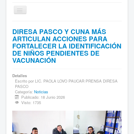
Cambiar
navegación
Inicio
DIRESA PASCO Y CUNA MÁS
Sociales
ARTICULAN ACCIONES PARA
FORTALECER LA IDENTIFICACIÓN
Institucional
DE NIÑOS PENDIENTES DE
Deportes
VACUNACIÓN
Comentarios
Detalles
Archivo de Noticias
Escrito por
LIC. PAOLA LOVO PAUCAR PRENSA DIRESA
PASCO
Categoría:
Noticias
Publicado: 18 Junio 2026
Visto: 1735