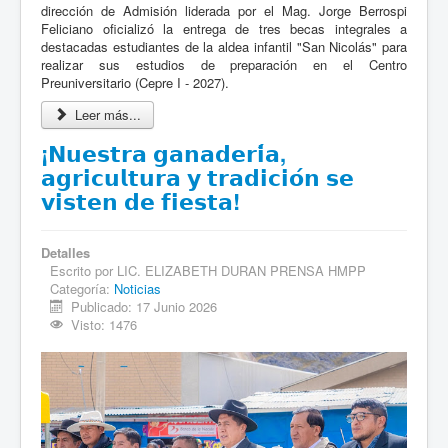
dirección de Admisión liderada por el Mag. Jorge Berrospi
Feliciano oficializó la entrega de tres becas integrales a
destacadas estudiantes de la aldea infantil "San Nicolás" para
realizar sus estudios de preparación en el Centro
Preuniversitario (Cepre I - 2027).
Leer más...
¡𝗡𝘂𝗲𝘀𝘁𝗿𝗮 𝗴𝗮𝗻𝗮𝗱𝗲𝗿𝗶́𝗮,
𝗮𝗴𝗿𝗶𝗰𝘂𝗹𝘁𝘂𝗿𝗮 𝘆 𝘁𝗿𝗮𝗱𝗶𝗰𝗶𝗼́𝗻 𝘀𝗲
𝘃𝗶𝘀𝘁𝗲𝗻 𝗱𝗲 𝗳𝗶𝗲𝘀𝘁𝗮!
Detalles
Escrito por
LIC. ELIZABETH DURAN PRENSA HMPP
Categoría:
Noticias
Publicado: 17 Junio 2026
Visto: 1476