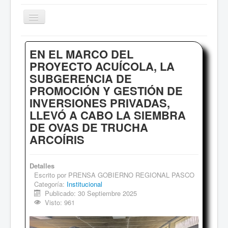
Cambiar
navegación
Inicio
EN EL MARCO DEL
Sociales
PROYECTO ACUÍCOLA, LA
SUBGERENCIA DE
Institucional
PROMOCIÓN Y GESTIÓN DE
Deportes
INVERSIONES PRIVADAS,
Comentarios
LLEVÓ A CABO LA SIEMBRA
DE OVAS DE TRUCHA
Archivo de Noticias
ARCOÍRIS
Detalles
Escrito por
PRENSA GOBIERNO REGIONAL PASCO
Categoría:
Institucional
Publicado: 30 Septiembre 2025
Visto: 961