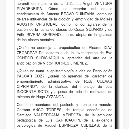
aprendí del maestro de la didáctica Ángel VENTURA
RIVADENEIRA. Cómo no recordar del detalle
academicista de Antonio BRAVO QUINTANA, como no
dejarse influenciar de la dicción y emotividad de Moisés
AGUSTIN CRISTOBAL, cómo no contagiarse de la
pasión de la lucha de clases de Oscar SUDARIO y de
Félix RIVERA SERRANO con su utopía de la igualdad
de las clases sociales.
¿Quién no asemeja la propedéutica de Ricardo DIAZ
ZEGARRA? Del desarrollo de la investigación de Eva
CONDOR SURICHAQUI y aprender del arte de la
anticipación de Víctor TORRES JIMENEZ.
¿Quién no imita la epistemología audaz de Degollación
PAUCAR COZ?, ¿quién no aprendió del carácter de
emprendimiento administrativo de Rudy CUEVAS
CIPRIANO?, de la claridad del mensaje de Lola
INOCENTE SOTO; y a pesar de todo del motivador de
talentos de Hugo AYZANOA.
Como no acordarse del paciente y consejero maestro
German ANCO TORRES, del temple académico de
Santiago VALDERRAMA MENDOZA, de la actividad
pedagógica de Luís CARHUACHIN, de la exigencia
psicológica de Raquel ESPINOZA CUBILLAS, de la