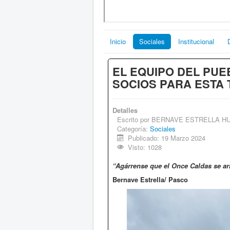
Inicio
Sociales
Institucional
EL EQUIPO DEL PU
SOCIOS PARA ESTA
Detalles
Escrito por
BERNAVE ESTRELLA H
Categoría:
Sociales
Publicado: 19 Marzo 2024
Visto: 1028
“Agárrense que el Once Caldas se ar
Bernave Estrella/ Pasco