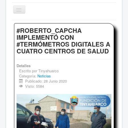
Cambiar
navegación
Inicio
#ROBERTO_CAPCHA
Sociales
IMPLEMENTÓ CON
#TERMÓMETROS DIGITALES A
Institucional
CUATRO CENTROS DE SALUD
Deportes
Comentarios
Detalles
Escrito por
Tinyahuarco
Archivo de Noticias
Categoría:
Noticias
Publicado: 28 Junio 2020
Visto: 5584