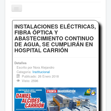
Cambiar
navegación
Inicio
INSTALACIONES ELÉCTRICAS,
Sociales
FIBRA ÓPTICA Y
ABASTECIMIENTO CONTINUO
Institucional
DE AGUA, SE CUMPLIRÁN EN
Deportes
HOSPITAL CARRIÓN
Comentarios
Archivo de Noticias
Detalles
Escrito por
Nora Alejandro
Categoría:
Institucional
Publicado: 26 Enero 2018
Visto: 2596