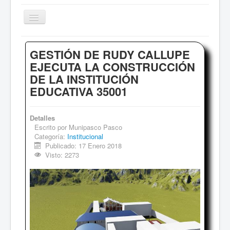
Cambiar
navegación
Inicio
GESTIÓN DE RUDY CALLUPE
Sociales
EJECUTA LA CONSTRUCCIÓN
DE LA INSTITUCIÓN
Institucional
EDUCATIVA 35001
Deportes
Comentarios
Detalles
Escrito por
Munipasco Pasco
Archivo de Noticias
Categoría:
Institucional
Publicado: 17 Enero 2018
Visto: 2273